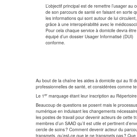
L’objectif principal est de remettre l’usager au 
de son parcours de santé en faisant en sorte q
les informations qui sont autour de lui circulent,
grâce à une interopérabilité avec le médicosoci
Pour cela chaque service à domicile devra être
équipé d’un dossier Usager Informatisé (DUI)
conforme.
Au bout de la chaîne les aides à domicile qui au fil d
professionnelles de santé, et considérées comme t
er
Le 1
marquage étant leur inscription au Répertoir
Beaucoup de questions se posent mais le processus
numérique en induisant les changements nécessaires
les postes de travail pour devenir acteurs de cett
membres d’un SAAD qu’il est utile et pertinent d’env
cercle de soins ? Comment devenir acteur du parcour
transmets, qu’est-ce que je ne transmets pas ? Que 