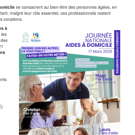
domicile
se consacrent au bien-être des personnes âgées, en
ant, malgré leur rôle essentiel, ces professionnels restent
s vocations.
es à
 les
 des
21
urs
ents
E)