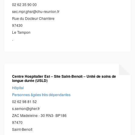
02 62 35 90 00
sec.mpr.ghsr@chu-reunion.fr
Rue du Docteur Charrière
97430
Le Tampon
.
Centre Hospitalier Est – Site Saint-Benoit – Unité de soins de
longue durée (USLD)
Hôpital
Personnes âgées très dépendantes
02 62 98 81 52
s.semon@gher.fr
ZAC Madeleine - 30 RN3- BP186
97470
Saint-Benoît