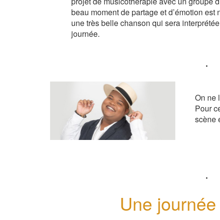
projet de musicothérapie avec un groupe d
beau moment de partage et d’émotion est n
une très belle chanson qui sera interprétée
journée.
On ne l
Pour ce
scène e
Une journée 