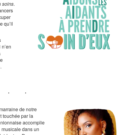
s soins
.
cancers
cuper
 qu’il
s
 n’en
à
re
.
marraine de notre
t touchée par la
éunionnaise accomplie
h musicale dans un