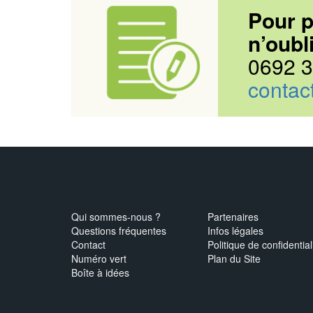
Pour p
n’oubl
0692 3
contac
Qui sommes-nous ?
Partenaires
Questions fréquentes
Infos légales
Contact
Politique de confidential
Numéro vert
Plan du Site
Boîte à idées