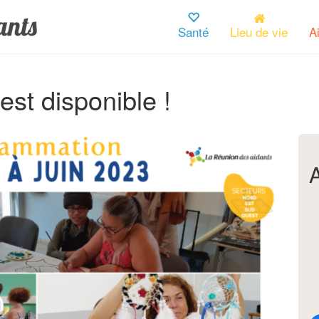
Santé
Lieu de vie
A
st disponible !
A