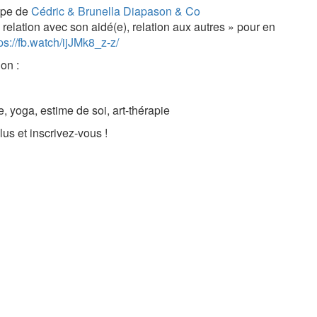
ipe de
Cédric & Brunella Diapason & Co
relation avec son aidé(e), relation aux autres » pour en
ps://fb.watch/ijJMk8_z-z/
tion :
e, yoga, estime de soi, art-thérapie
lus et inscrivez-vous !