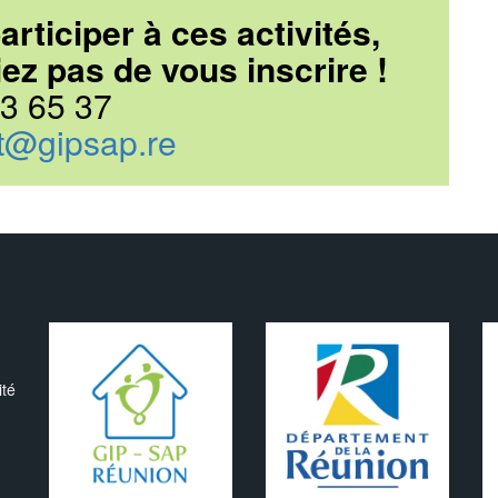
articiper à ces activités,
iez pas de vous inscrire !
3 65 37
t@gipsap.re
ité