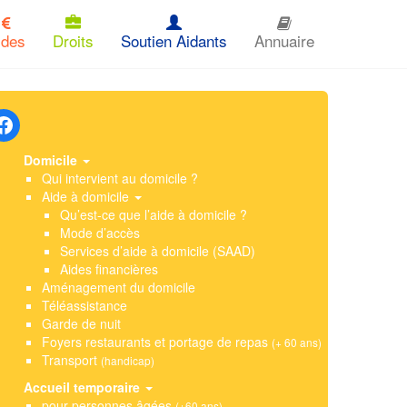
ides
Droits
Soutien Aidants
Annuaire
Domicile
Qui intervient au domicile ?
Aide à domicile
Qu’est-ce que l’aide à domicile ?
Mode d’accès
Services d’aide à domicile (SAAD)
Aides financières
Aménagement du domicile
Téléassistance
Garde de nuit
Foyers restaurants et portage de repas
(+ 60 ans)
Transport
(handicap)
Accueil temporaire
pour personnes âgées
(+60 ans)