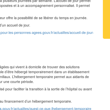
ne à plusieurs journées par semaine. L’accueil de jour permet
roposées et à un accompagnement personnalisé. Il permet
eur offre la possibilité de se libérer du temps en journée.
’un accueil de jour.
.pour-les-personnes-agees.gouv.fr/actualites/accueil-de-jour-
ées qui vivent à domicile de trouver des solutions
ible d’être hébergé temporairement dans un établissement
miliaux. L’hébergement temporaire permet aux aidants de
ur une courte période.
pour faciliter la transition à la sortie de l’hôpital ou avant
r au financement d’un hébergement temporaire.
s.gouv.fr/actualites/quest-ce-que-lhebergement-temporaire