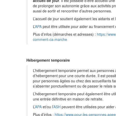
accueil de jour
. Il est possible d’être accueilli u
de prolonger son autonomie grâce aux activités p
aussi de sortir et rencontrer d’autres personnes.
L’accueil de jour soutient également les aidants et l
L’
APA
peut être utilisée pour aider au financement d
Plus d’infos (démarches et adresses) :
https://www
comment-ca-marche
Hébergement temporaire
L’hébergement temporaire permet aux personnes âg
d’hébergement pour une courte durée. Il est poss
pour personnes âgées ou chez des accueillants fa
s’absenter ponctuellement ou de passer le relais s
L’hébergement temporaire peut également être utilisé 
une entrée définitive en maison de retraite.
L’
APA
et/ou l’
ASH
peuvent être utilisées pour aide
Plus d’infos :
https://www.pour-les-personnes-agee